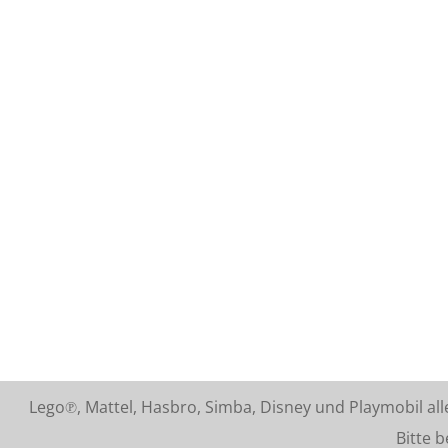
Lego℗, Mattel, Hasbro, Simba, Disney und Playmobil a
Bitte beach