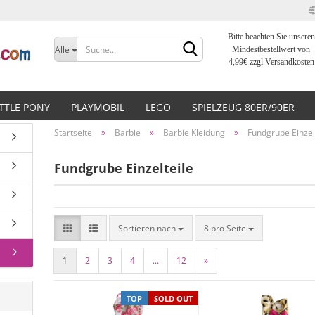
Bitte beachten Sie unseren
Sprache auswählen
Alle
Mindestbestellwert von
4,99
€
zzgl.Versandkosten
Lieferland
ITTLE PONY
PLAYMOBIL
LEGO
SPIELZEUG 80ER/90ER
Startseite
»
Barbie
»
Barbie Kleidung
»
Fundgrube Einzel
Fundgrube Einzelteile
Konto erstellen
Passwort vergessen?
Sortieren nach
8 pro Seite
1
2
3
4
...
12
»
TOP
SOLD OUT