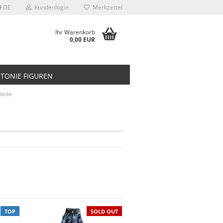
DE
Kundenlogin
Merkzettel
Ihr Warenkorb
0,00 EUR
TONIE FIGUREN
teile
TOP
SOLD OUT