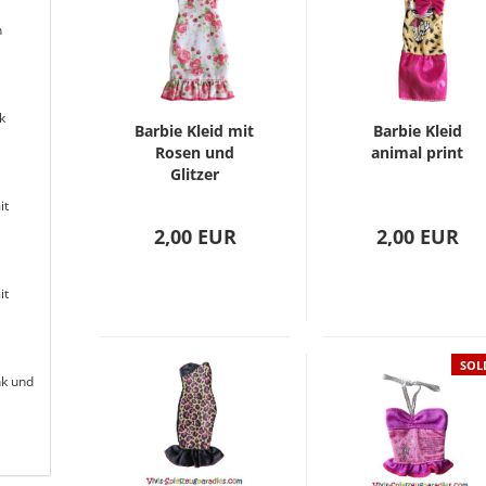
n
k
Barbie Kleid mit
Barbie Kleid
Rosen und
animal print
Glitzer
it
2,00 EUR
2,00 EUR
it
SOL
nk und