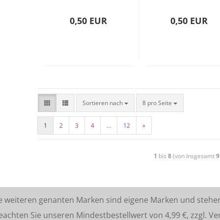
0,50 EUR
0,50 EUR
Sortieren nach
8 pro Seite
1
2
3
4
...
12
»
1
bis
8
(von insgesamt
9
lle weiteren genanten Marken sind eigene Marken und stehe
ten Sie unseren Mindestbestellwert von 4,99 €, zzgl. Ve