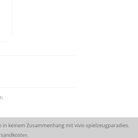
1
)
n in keinem Zusammenhang mit vivis-spielzeugparadies.
rsandkost
en.