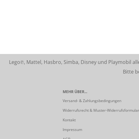
Lego℗, Mattel, Hasbro, Simba, Disney und Playmobil a
Bitte beach
MEHR ÜBER...
Versand- & Zahlungsbedingungen
Widerrufsrecht & Muster-Widerrufsformula
Kontakt
Impressum