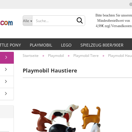
Bitte beachten Sie unseren
Sprache auswählen
Alle
Mindestbestellwert von
4,99
€
zzgl.Versandkosten
Lieferland
ITTLE PONY
PLAYMOBIL
LEGO
SPIELZEUG 80ER/90ER
Startseite
»
Playmobil
»
Playmobil Tiere
»
Playmobil Hau
Playmobil Haustiere
Konto erstellen
Passwort vergessen?