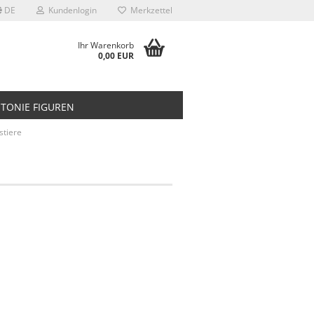
DE
Kundenlogin
Merkzettel
Ihr Warenkorb
0,00 EUR
TONIE FIGUREN
stiere