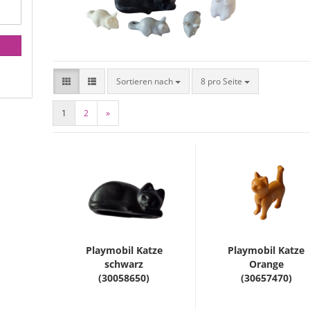
Sortieren nach
8 pro Seite
1
2
»
Playmobil Katze
Playmobil Katze
schwarz
Orange
(30058650)
(30657470)