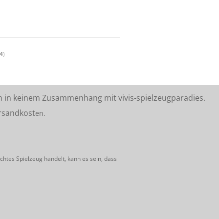
4
)
n in keinem Zusammenhang mit vivis-spielzeugparadies.
rsandkost
en.
htes Spielzeug handelt, kann es sein, dass