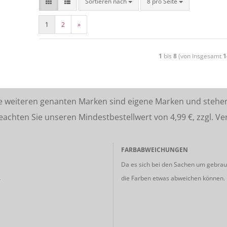
Sortieren nach
8 pro Seite
1
2
»
1
bis
8
(von insgesamt
1
lle weiteren genanten Marken sind eigene Marken und stehe
ten Sie unseren Mindestbestellwert von 4,99 €, zzgl. Ve
FARBABWEICHUNGEN
Da es sich bei den Sachen um gebrauc
die Farben etwas abweichen können.
r