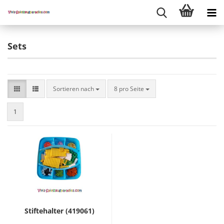
Sets
Sortieren nach
8 pro Seite
1
Stiftehalter (419061)