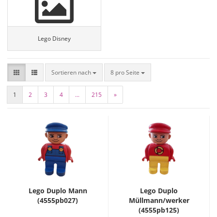
Lego Disney
Sortieren nach
8 pro Seite
1
2
3
4
...
215
»
Lego Duplo Mann
Lego Duplo
(4555pb027)
Müllmann/werker
(4555pb125)