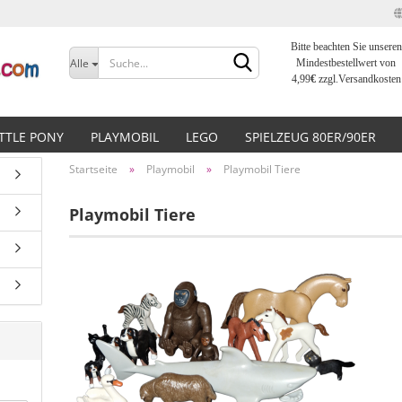
Bitte beachten Sie unseren
Sprache auswählen
Alle
Mindestbestellwert von
4,99
€
zzgl.Versandkosten
Lieferland
ITTLE PONY
PLAYMOBIL
LEGO
SPIELZEUG 80ER/90ER
Startseite
»
Playmobil
»
Playmobil Tiere
Playmobil Tiere
Konto erstellen
Passwort vergessen?