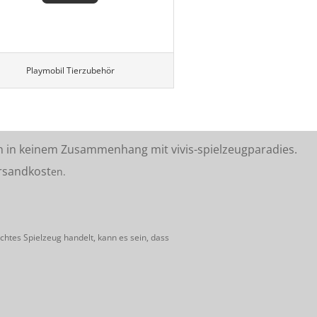
Playmobil Tierzubehör
n in keinem Zusammenhang mit vivis-spielzeugparadies.
rsandkost
en.
htes Spielzeug handelt, kann es sein, dass