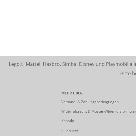
Lego℗, Mattel, Hasbro, Simba, Disney und Playmobil a
Bitte beach
MEHR ÜBER...
Versand- & Zahlungsbedingungen
Widerrufsrecht & Muster-Widerrufsformula
Kontakt
Impressum