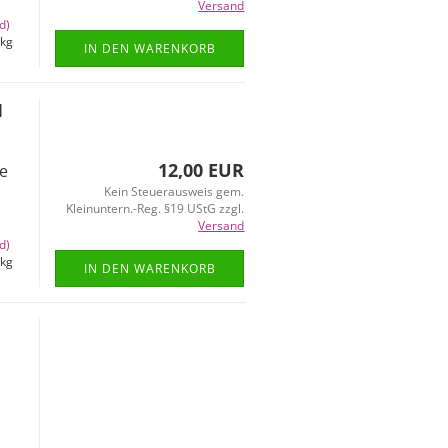
Versand
d)
kg
IN DEN WARENKORB
1
n
12,00 EUR
ne
Kein Steuerausweis gem.
Kleinuntern.-Reg. §19 UStG zzgl.
Versand
d)
kg
IN DEN WARENKORB