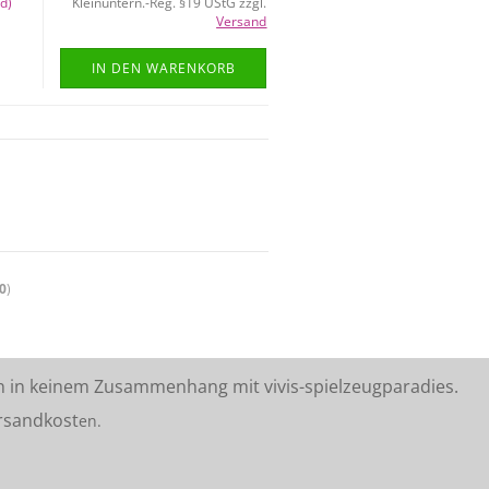
d)
Kleinuntern.-Reg. §19 UStG zzgl.
Versand
IN DEN WARENKORB
0
)
n in keinem Zusammenhang mit vivis-spielzeugparadies.
rsandkost
en.