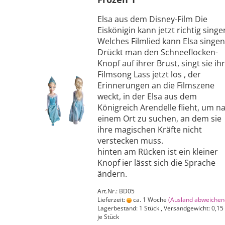
Elsa aus dem Disney-Film Die
Eiskönigin kann jetzt richtig singe
Welches Filmlied kann Elsa singen
Drückt man den Schneeflocken-
Knopf auf ihrer Brust, singt sie ih
Filmsong Lass jetzt los , der
Erinnerungen an die Filmszene
weckt, in der Elsa aus dem
Königreich Arendelle flieht, um n
einem Ort zu suchen, an dem sie
ihre magischen Kräfte nicht
verstecken muss.
hinten am Rücken ist ein kleiner
Knopf ier lässt sich die Sprache
ändern.
Art.Nr.: BD05
Lieferzeit:
ca. 1 Woche
(Ausland abweichen
Lagerbestand: 1 Stück , Versandgewicht:
0,15
je Stück