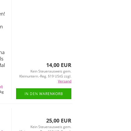
en!
en
m
n
nna
ls
14,00 EUR
Mal
Kein Steuerausweis gem.
Kleinuntern.-Reg. §19 UStG zzgl.
Versand
d)
kg
IN DEN WARENKORB
25,00 EUR
Kein Steuerausweis gem.