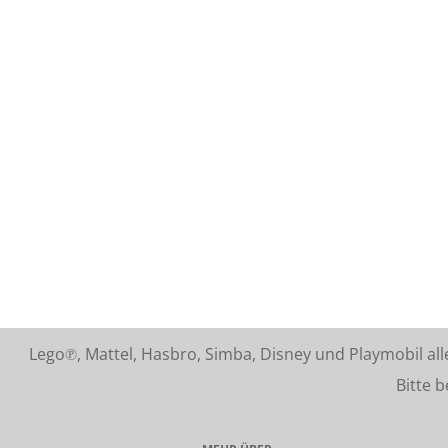
Lego℗, Mattel, Hasbro, Simba, Disney und Playmobil a
Bitte beach