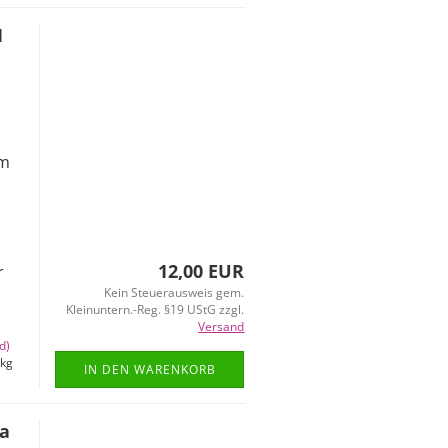
1
em
12,00 EUR
r
Kein Steuerausweis gem.
Kleinuntern.-Reg. §19 UStG zzgl.
Versand
d)
kg
IN DEN WARENKORB
na