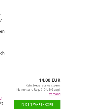
n!
?
ren
ach
14,00 EUR
Kein Steuerausweis gem.
Kleinuntern.-Reg. §19 UStG zzgl.
Versand
d)
kg
IN DEN WARENKORB