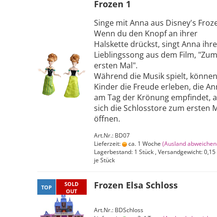
Frozen 1
Singe mit Anna aus Disney's Froz
Wenn du den Knopf an ihrer
Halskette drückst, singt Anna ihr
Lieblingssong aus dem Film, "Zu
ersten Mal".
Während die Musik spielt, könne
Kinder die Freude erleben, die A
am Tag der Krönung empfindet, a
sich die Schlosstore zum ersten 
öffnen.
Art.Nr.: BD07
Lieferzeit:
ca. 1 Woche
(Ausland abweichen
Lagerbestand: 1 Stück , Versandgewicht:
0,15
je Stück
Frozen Elsa Schloss
SOLD
TOP
OUT
Art.Nr.: BDSchloss