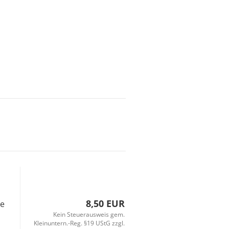
n
8,50 EUR
ne
Kein Steuerausweis gem.
Kleinuntern.-Reg. §19 UStG zzgl.