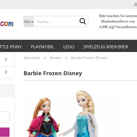
Bitte beachten Sie unseren
Sprache auswählen
Alle
Mindestbestellwert von
4,99
€
zzgl.Versandkosten
Lieferland
ITTLE PONY
PLAYMOBIL
LEGO
SPIELZEUG 80ER/90ER
Startseite
»
Barbie
»
Barbie Frozen Disney
Barbie Frozen Disney
Konto erstellen
Passwort vergessen?