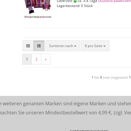
Lieferzeit:
ca. 3-4 Tage
(Ausland abweichen
Lagerbestand: 0 Stück
Sortieren nach
8 pro Seite
1
2
»
1
bis
8
(von insgesamt
1
lle weiteren genanten Marken sind eigene Marken und stehe
ten Sie unseren Mindestbestellwert von 4,99 €, zzgl. Ve