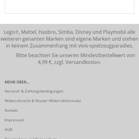
Lego℗, Mattel, Hasbro, Simba, Disney und Playmobil alle
weiteren genanten Marken sind eigene Marken und stehen
in keinem Zusammenhang mit vivis-spielzeugparadies.
Bitte beachten Sie unseren Mindestbestellwert von
4,99 €, zzgl. Versandkost
en.
MEHR ÜBER...
Versand- & Zahlungsbedingungen
Widerrufsrecht & Muster-Widerrufsformular
Kontakt
Impressum
AGB