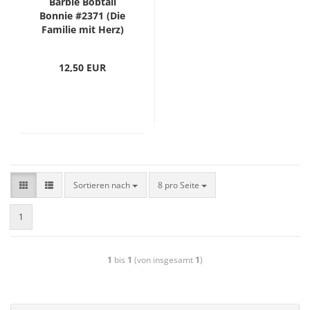
Barbie Bobtail
Bonnie #2371 (Die
Familie mit Herz)
12,50 EUR
Sortieren nach
8 pro Seite
1
1
bis
1
(von insgesamt
1
)