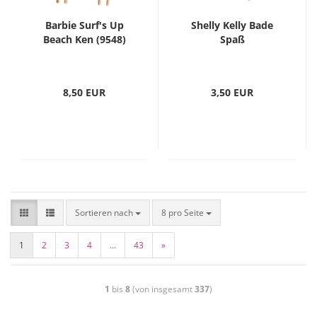
Barbie Surf's Up
Shelly Kelly Bade
Beach Ken (9548)
Spaß
8,50 EUR
3,50 EUR
Sortieren nach
8 pro Seite
1
2
3
4
...
43
»
1
bis
8
(von insgesamt
337
)