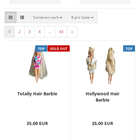
Sortieren nach
8 pro Seite
1
2
3
4
...
43
»
TOP
SOLD OUT
TOP
Totally Hair Barbie
Hollywood Hair
Barbie
35,00 EUR
35,00 EUR