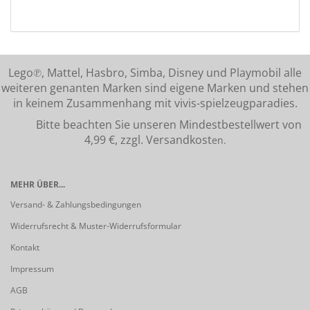
Lego℗, Mattel, Hasbro, Simba, Disney und Playmobil alle
weiteren genanten Marken sind eigene Marken und stehen
in keinem Zusammenhang mit vivis-spielzeugparadies.
Bitte beachten Sie unseren Mindestbestellwert von
4,99 €, zzgl. Versandkost
en.
MEHR ÜBER...
Versand- & Zahlungsbedingungen
Widerrufsrecht & Muster-Widerrufsformular
Kontakt
Impressum
AGB