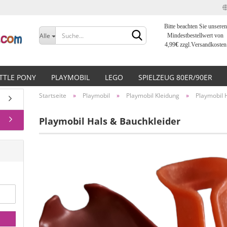
Bitte beachten Sie unseren
Sprache auswählen
Alle
Mindestbestellwert von
4,99
€
zzgl.Versandkosten
Lieferland
ITTLE PONY
PLAYMOBIL
LEGO
SPIELZEUG 80ER/90ER
Startseite
»
Playmobil
»
Playmobil Kleidung
»
Playmobil 
Playmobil Hals & Bauchkleider
Konto erstellen
Passwort vergessen?