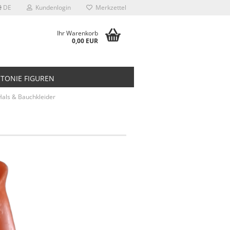
DE
Kundenlogin
Merkzettel
Ihr Warenkorb
0,00 EUR
TONIE FIGUREN
Hals & Bauchkleider