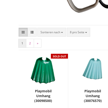
Sortieren nach
8 pro Seite
1
2
»
SOLD OUT
Playmobil
Playmobil
Umhang
Umhang
(30098500)
(30076570)