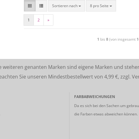
Sortieren nach
8 pro Seite
1
2
»
1
bis
8
(von insgesamt
1
lle weiteren genanten Marken sind eigene Marken und stehe
ten Sie unseren Mindestbestellwert von 4,99 €, zzgl. Ve
FARBABWEICHUNGEN
Da es sich bei den Sachen um gebrauc
die Farben etwas abweichen können.
r