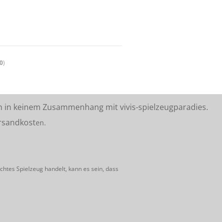
0
)
n in keinem Zusammenhang mit vivis-spielzeugparadies.
rsandkost
en.
htes Spielzeug handelt, kann es sein, dass