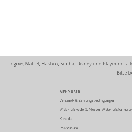
Lego℗, Mattel, Hasbro, Simba, Disney und Playmobil a
Bitte beach
MEHR ÜBER...
Versand- & Zahlungsbedingungen
Widerrufsrecht & Muster-Widerrufsformula
Kontakt
Impressum