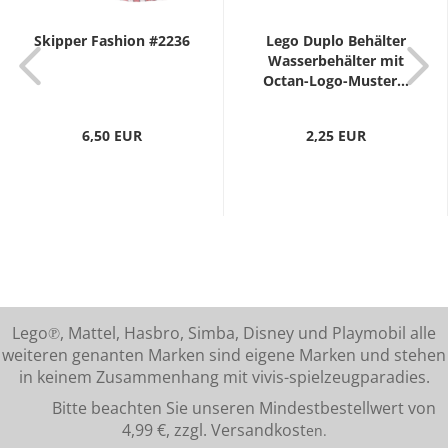
Skipper Fashion #2236
Lego Duplo Behälter
Wasserbehälter mit
Octan-Logo-Muster...
6,50 EUR
2,25 EUR
Lego℗, Mattel, Hasbro, Simba, Disney und Playmobil alle
weiteren genanten Marken sind eigene Marken und stehen
in keinem Zusammenhang mit vivis-spielzeugparadies.
Bitte beachten Sie unseren Mindestbestellwert von
4,99 €, zzgl. Versandkost
en.