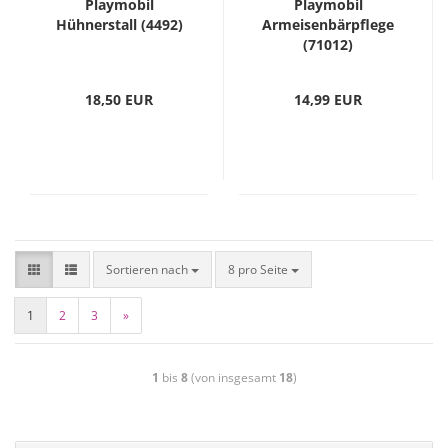
Playmobil
Playmobil
Hühnerstall (4492)
Armeisenbärpflege
(71012)
18,50 EUR
14,99 EUR
Sortieren nach
8 pro Seite
1
2
3
»
1
bis
8
(von insgesamt
18
)