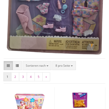
Sortieren nach
8 pro Seite
1
2
3
4
5
»