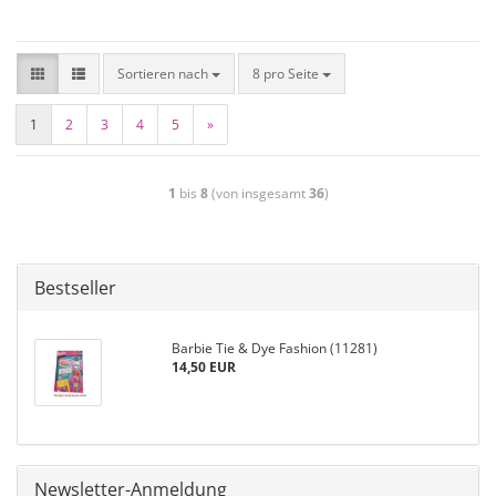
Sortieren nach
8 pro Seite
1
2
3
4
5
»
1
bis
8
(von insgesamt
36
)
Bestseller
Barbie Tie & Dye Fashion (11281)
14,50 EUR
Newsletter-Anmeldung