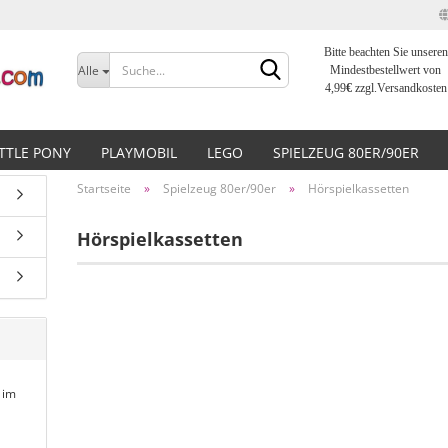
Bitte beachten Sie unseren
Sprache auswählen
Alle
Mindestbestellwert von
4,99
€
zzgl.Versandkosten
Lieferland
ITTLE PONY
PLAYMOBIL
LEGO
SPIELZEUG 80ER/90ER
Startseite
»
Spielzeug 80er/90er
»
Hörspielkassetten
Hörspielkassetten
Konto erstellen
Passwort vergessen?
 im