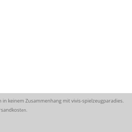
n in keinem Zusammenhang mit vivis-spielzeugparadies.
rsandkost
en.