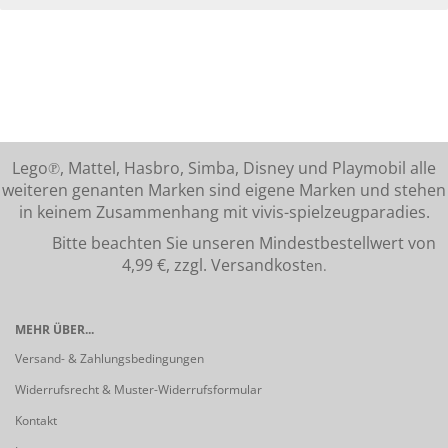
Lego℗, Mattel, Hasbro, Simba, Disney und Playmobil alle
weiteren genanten Marken sind eigene Marken und stehen
in keinem Zusammenhang mit vivis-spielzeugparadies.
Bitte beachten Sie unseren Mindestbestellwert von
4,99 €, zzgl. Versandkost
en.
MEHR ÜBER...
Versand- & Zahlungsbedingungen
Widerrufsrecht & Muster-Widerrufsformular
Kontakt