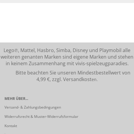
Lego℗, Mattel, Hasbro, Simba, Disney und Playmobil alle
weiteren genanten Marken sind eigene Marken und stehen
in keinem Zusammenhang mit vivis-spielzeugparadies.
Bitte beachten Sie unseren Mindestbestellwert von
4,99 €, zzgl. Versandkost
en.
MEHR ÜBER...
Versand- & Zahlungsbedingungen
Widerrufsrecht & Muster-Widerrufsformular
Kontakt