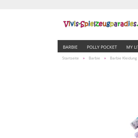
BARBIE
POLLY POCKET
MY L
Startseite
»
Barbie
»
Barbie Kleidung