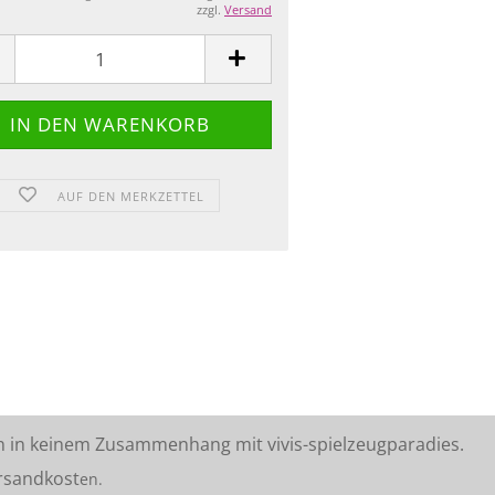
zzgl.
Versand
AUF DEN MERKZETTEL
n in keinem Zusammenhang mit vivis-spielzeugparadies.
rsandkost
en.