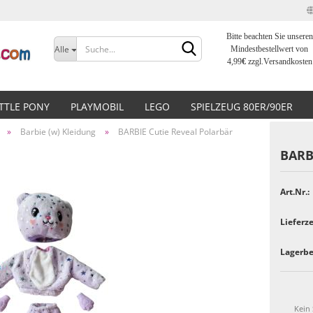
Bitte beachten Sie unseren
Sprache auswählen
Alle
Mindestbestellwert von
4,99
€
zzgl.Versandkosten
Lieferland
ITTLE PONY
PLAYMOBIL
LEGO
SPIELZEUG 80ER/90ER
»
Barbie (w) Kleidung
»
BARBIE Cutie Reveal Polarbär
BARBI
Art.Nr.:
Konto erstellen
Lieferze
Passwort vergessen?
Lagerbe
Kein