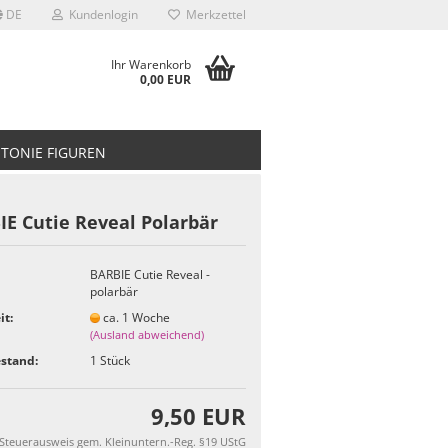
DE
Kundenlogin
Merkzettel
Ihr Warenkorb
0,00 EUR
TONIE FIGUREN
E Cutie Reveal Polarbär
BARBIE Cutie Reveal -
polarbär
it:
ca. 1 Woche
(Ausland abweichend)
stand:
1
Stück
9,50 EUR
 Steuerausweis gem. Kleinuntern.-Reg. §19 UStG