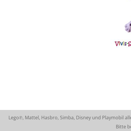
Lego℗, Mattel, Hasbro, Simba, Disney und Playmobil a
Bitte beach