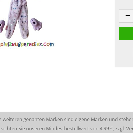
lle weiteren genanten Marken sind eigene Marken und stehe
ten Sie unseren Mindestbestellwert von 4,99 €, zzgl. Ve