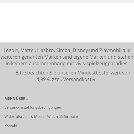
Lego℗, Mattel, Hasbro, Simba, Disney und Playmobil alle
weiteren genanten Marken sind eigene Marken und stehen
in keinem Zusammenhang mit vivis-spielzeugparadies.
Bitte beachten Sie unseren Mindestbestellwert von
4,99 €, zzgl. Versandkost
en.
MEHR ÜBER...
Versand- & Zahlungsbedingungen
Widerrufsrecht & Muster-Widerrufsformular
Kontakt