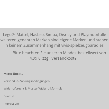
Lego℗, Mattel, Hasbro, Simba, Disney und Playmobil alle
weiteren genanten Marken sind eigene Marken und stehen
in keinem Zusammenhang mit vivis-spielzeugparadies.
Bitte beachten Sie unseren Mindestbestellwert von
4,99 €, zzgl. Versandkost
en.
MEHR ÜBER...
Versand- & Zahlungsbedingungen
Widerrufsrecht & Muster-Widerrufsformular
Kontakt
Impressum