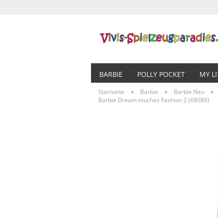
BARBIE
POLLY POCKET
MY L
Startseite
»
Barbie
»
Barbie Neu
»
Barbie Dream touches Fashion 2 (68089)