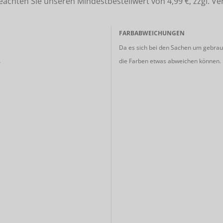
ten Sie unseren Mindestbestellwert von 4,99 €, zzgl. Ve
FARBABWEICHUNGEN
Da es sich bei den Sachen um gebrauc
die Farben etwas abweichen können.
r