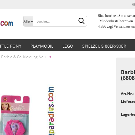
Bitte beachten Sie unseren
Sprache auswählen
Alle
Mindestbestellwert von
4,99
€
zzgl.Versandkosten
Lieferland
ITTLE PONY
PLAYMOBIL
LEGO
SPIELZEUG 80ER/90ER
Barbie & Co. Kleidung Neu
»
Barb
(6808
Konto erstellen
Art.Nr.:
Passwort vergessen?
Lieferze
Lagerbe