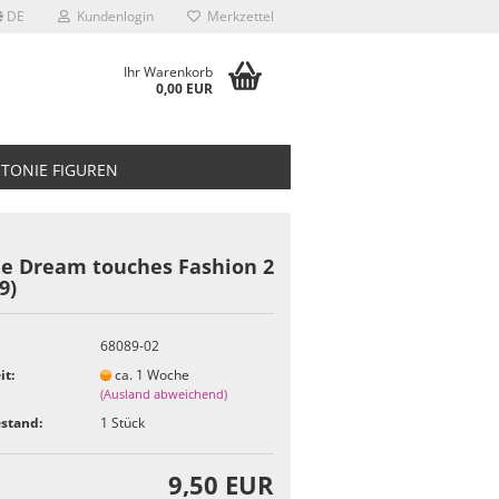
DE
Kundenlogin
Merkzettel
Ihr Warenkorb
0,00 EUR
TONIE FIGUREN
ie Dream touches Fashion 2
9)
68089-02
it:
ca. 1 Woche
(Ausland abweichend)
stand:
1
Stück
9,50 EUR