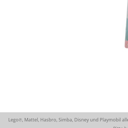
Lego℗, Mattel, Hasbro, Simba, Disney und Playmobil a