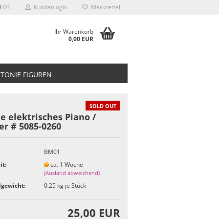
DE
Kundenlogin
Merkzettel
Ihr Warenkorb
0,00 EUR
TONIE FIGUREN
SOLD OUT
e elektrisches Piano /
er # 5085-0260
BM01
it:
ca. 1 Woche
(Ausland abweichend)
gewicht:
0.25
kg je Stück
25,00 EUR