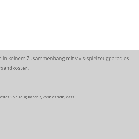
n in keinem Zusammenhang mit vivis-spielzeugparadies.
rsandkost
en.
htes Spielzeug handelt, kann es sein, dass