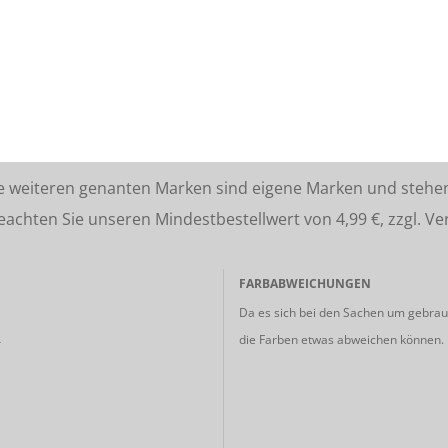
lle weiteren genanten Marken sind eigene Marken und stehe
ten Sie unseren Mindestbestellwert von 4,99 €, zzgl. Ve
FARBABWEICHUNGEN
Da es sich bei den Sachen um gebrauc
die Farben etwas abweichen können.
r