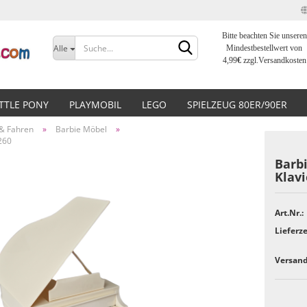
Bitte beachten Sie unseren
Sprache auswählen
Alle
Mindestbestellwert von
4,99
€
zzgl.Versandkosten
Lieferland
ITTLE PONY
PLAYMOBIL
LEGO
SPIELZEUG 80ER/90ER
& Fahren
»
Barbie Möbel
»
0260
Barbi
Klavi
Konto erstellen
Art.Nr.:
Passwort vergessen?
Lieferze
Versand