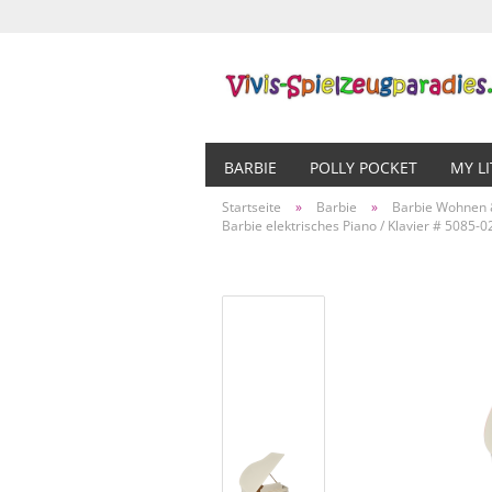
BARBIE
POLLY POCKET
MY L
Startseite
»
Barbie
»
Barbie Wohnen 
Barbie elektrisches Piano / Klavier # 5085-