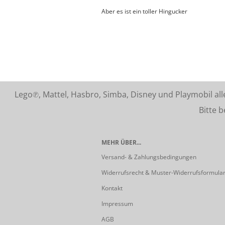
Aber es ist ein toller Hingucker
Lego℗, Mattel, Hasbro, Simba, Disney und Playmobil a
Bitte beach
MEHR ÜBER...
Versand- & Zahlungsbedingungen
Widerrufsrecht & Muster-Widerrufsformula
Kontakt
Impressum
AGB