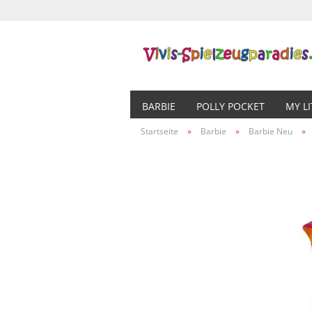
BARBIE
POLLY POCKET
MY L
Startseite
»
Barbie
»
Barbie Neu
»