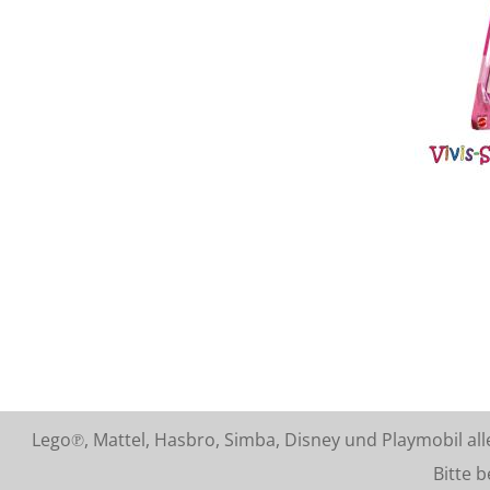
Lego℗, Mattel, Hasbro, Simba, Disney und Playmobil a
Bitte beach