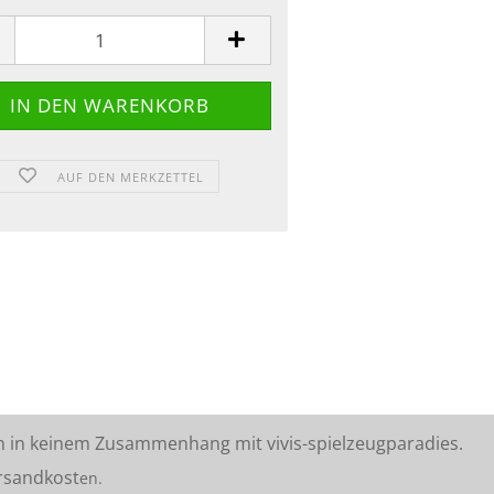
AUF DEN MERKZETTEL
n in keinem Zusammenhang mit vivis-spielzeugparadies.
rsandkost
en.