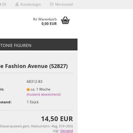
DE
Kundenlogin
Merkzettel
Ihr Warenkorb
0,00 EUR
TONIE FIGUREN
ie Fashion Avenue (52827)
68312-83
it:
ca. 1 Woche
(Ausland abweichend)
stand:
1
Stück
14,50 EUR
 Steuerausweis gem. Kleinuntern.-Reg. §19 UStG
zzgl.
Versand