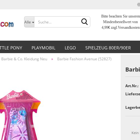
Bitte beachten Sie unseren
Sprache auswählen
Alle
Mindestbestellwert von
4,99
€
zzgl.Versandkosten
Lieferland
ITTLE PONY
PLAYMOBIL
LEGO
SPIELZEUG 80ER/90ER
Barbie & Co. Kleidung Neu
»
Barbie Fashion Avenue (52827)
Barb
Art.Nr.:
Konto erstellen
Lieferze
Passwort vergessen?
Lagerbe
Kein