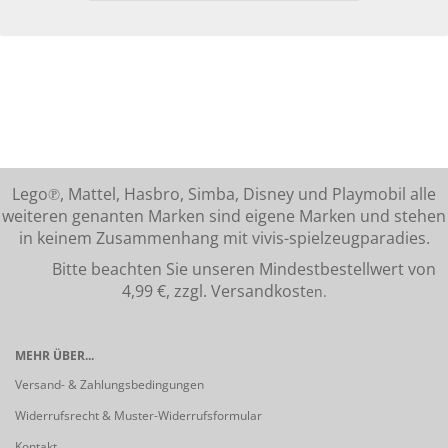
Lego℗, Mattel, Hasbro, Simba, Disney und Playmobil alle
weiteren genanten Marken sind eigene Marken und stehen
in keinem Zusammenhang mit vivis-spielzeugparadies.
Bitte beachten Sie unseren Mindestbestellwert von
4,99 €, zzgl. Versandkost
en.
MEHR ÜBER...
Versand- & Zahlungsbedingungen
Widerrufsrecht & Muster-Widerrufsformular
Kontakt