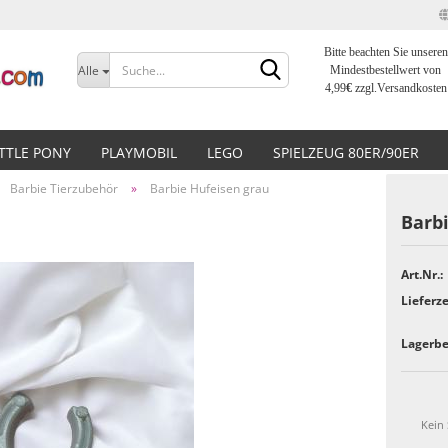
Bitte beachten Sie unseren
Sprache auswählen
Alle
Mindestbestellwert von
4,99
€
zzgl.Versandkosten
Lieferland
ITTLE PONY
PLAYMOBIL
LEGO
SPIELZEUG 80ER/90ER
Barbie Tierzubehör
»
Barbie Hufeisen grau
Barb
Art.Nr.:
Konto erstellen
Lieferze
Passwort vergessen?
Lagerbe
Kein