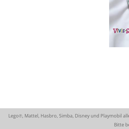
Lego℗, Mattel, Hasbro, Simba, Disney und Playmobil a
Bitte beach