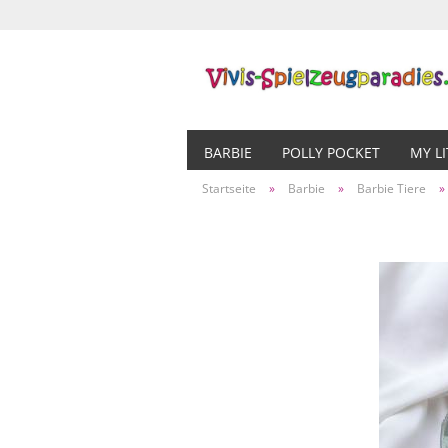
BARBIE
POLLY POCKET
MY L
Startseite
»
Barbie
»
Barbie Tiere
»