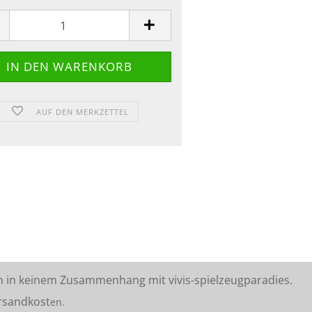
AUF DEN MERKZETTEL
n in keinem Zusammenhang mit vivis-spielzeugparadies.
rsandkost
en.