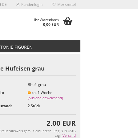
DE
Kundenlogin
Merkzettel
Ihr Warenkorb
0,00 EUR
TONIE FIGUREN
ie Hufeisen grau
Bhuf -grau
it:
ca. 1 Woche
(Ausland abweichend)
stand:
2
Stück
2,00 EUR
 Steuerausweis gem. Kleinuntern.-Reg. §19 UStG
zzgl.
Versand