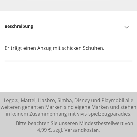
Beschreibung
Er trägt einen Anzug mit schicken Schuhen.
Lego℗, Mattel, Hasbro, Simba, Disney und Playmobil alle
weiteren genanten Marken sind eigene Marken und stehen
in keinem Zusammenhang mit vivis-spielzeugparadies.
Bitte beachten Sie unseren Mindestbestellwert von
4,99 €, zzgl. Versandkost
en.