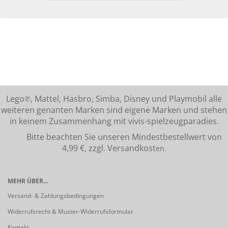
Lego℗, Mattel, Hasbro, Simba, Disney und Playmobil alle
weiteren genanten Marken sind eigene Marken und stehen
in keinem Zusammenhang mit vivis-spielzeugparadies.
Bitte beachten Sie unseren Mindestbestellwert von
4,99 €, zzgl. Versandkost
en.
MEHR ÜBER...
Versand- & Zahlungsbedingungen
Widerrufsrecht & Muster-Widerrufsformular
Kontakt