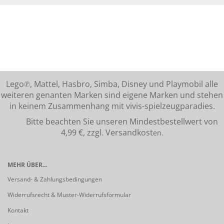
Lego℗, Mattel, Hasbro, Simba, Disney und Playmobil alle
weiteren genanten Marken sind eigene Marken und stehen
in keinem Zusammenhang mit vivis-spielzeugparadies.
Bitte beachten Sie unseren Mindestbestellwert von
4,99 €, zzgl. Versandkost
en.
MEHR ÜBER...
Versand- & Zahlungsbedingungen
Widerrufsrecht & Muster-Widerrufsformular
Kontakt