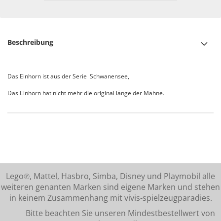
Beschreibung
Das Einhorn ist aus der Serie Schwanensee,
Das Einhorn hat nicht mehr die original länge der Mähne.
Lego℗, Mattel, Hasbro, Simba, Disney und Playmobil alle
weiteren genanten Marken sind eigene Marken und stehen
in keinem Zusammenhang mit vivis-spielzeugparadies.
Bitte beachten Sie unseren Mindestbestellwert von