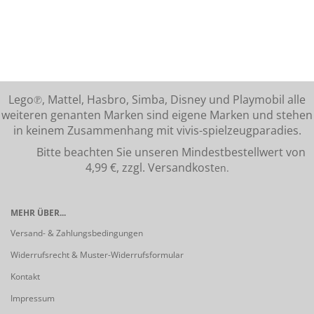
Lego℗, Mattel, Hasbro, Simba, Disney und Playmobil alle
weiteren genanten Marken sind eigene Marken und stehen
in keinem Zusammenhang mit vivis-spielzeugparadies.
Bitte beachten Sie unseren Mindestbestellwert von
4,99 €, zzgl. Versandkost
en.
MEHR ÜBER...
Versand- & Zahlungsbedingungen
Widerrufsrecht & Muster-Widerrufsformular
Kontakt
Impressum