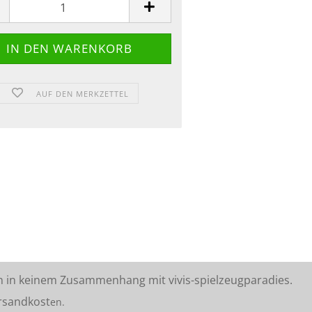
AUF DEN MERKZETTEL
n in keinem Zusammenhang mit vivis-spielzeugparadies.
rsandkost
en.