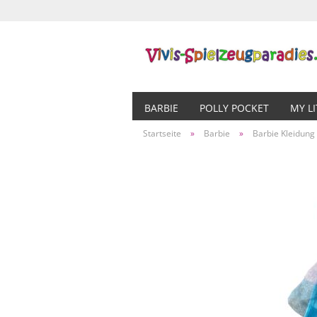
BARBIE
POLLY POCKET
MY L
Startseite
»
Barbie
»
Barbie Kleidung