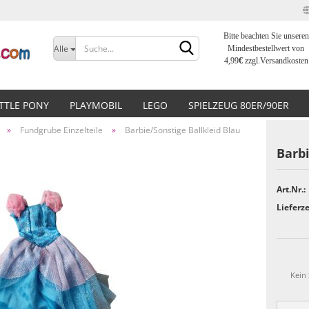
Bitte beachten Sie unseren
Sprache auswählen
Alle
Mindestbestellwert von
4,99
€
zzgl.Versandkosten
Lieferland
ITTLE PONY
PLAYMOBIL
LEGO
SPIELZEUG 80ER/90ER
»
Fundgrube Einzelteile
»
Barbie/Sonstige Ballkleid Blau
Barbi
Art.Nr.:
Konto erstellen
Lieferze
Passwort vergessen?
Kein