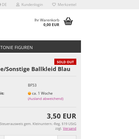
DE
Kundenlogin
Merkzettel
Ihr Warenkorb
0,00 EUR
TONIE FIGUREN
SOLD OUT
e/Sonstige Ballkleid Blau
BF53
it:
ca. 1 Woche
(Ausland abweichend)
3,50 EUR
 Steuerausweis gem. Kleinuntern.-Reg. §19 UStG
zzgl.
Versand