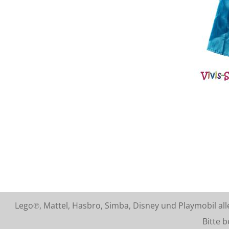
Lego℗, Mattel, Hasbro, Simba, Disney und Playmobil a
Bitte beach