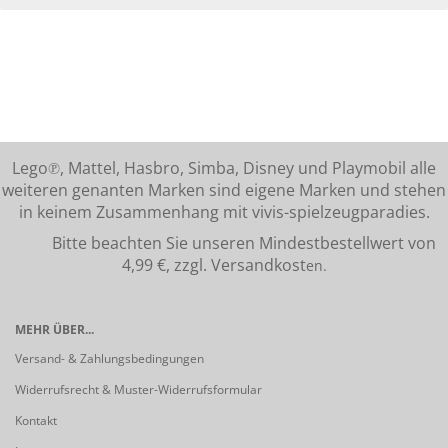
Lego℗, Mattel, Hasbro, Simba, Disney und Playmobil alle
weiteren genanten Marken sind eigene Marken und stehen
in keinem Zusammenhang mit vivis-spielzeugparadies.
Bitte beachten Sie unseren Mindestbestellwert von
4,99 €, zzgl. Versandkost
en.
MEHR ÜBER...
Versand- & Zahlungsbedingungen
Widerrufsrecht & Muster-Widerrufsformular
Kontakt