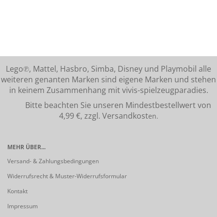
Lego℗, Mattel, Hasbro, Simba, Disney und Playmobil alle
weiteren genanten Marken sind eigene Marken und stehen
in keinem Zusammenhang mit vivis-spielzeugparadies.
Bitte beachten Sie unseren Mindestbestellwert von
4,99 €, zzgl. Versandkost
en.
MEHR ÜBER...
Versand- & Zahlungsbedingungen
Widerrufsrecht & Muster-Widerrufsformular
Kontakt
Impressum