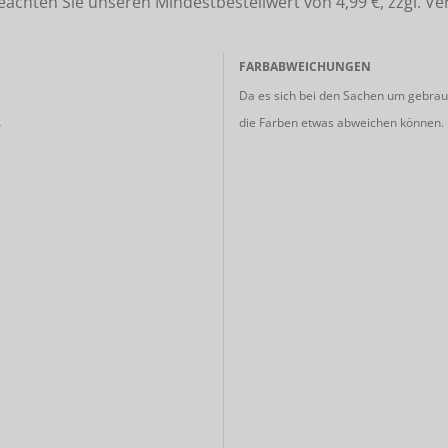
ten Sie unseren Mindestbestellwert von 4,99 €, zzgl. Ve
FARBABWEICHUNGEN
Da es sich bei den Sachen um gebrauc
die Farben etwas abweichen können.
r