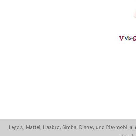
Lego℗, Mattel, Hasbro, Simba, Disney und Playmobil a