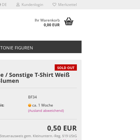
DE
Kundenlogin
Merkzettel
Ihr Warenkorb
0,00 EUR
TONIE FIGUREN
SOLD OUT
e / Sonstige T-Shirt Weiß
Blumen
BF34
it:
ca. 1 Woche
(Ausland abweichend)
0,50 EUR
 Steuerausweis gem. Kleinuntern.-Reg. §19 UStG