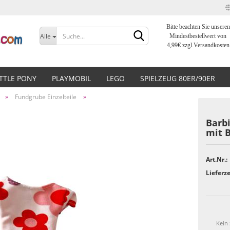
Bitte beachten Sie unseren
Sprache auswählen
Alle
Mindestbestellwert von
4,99
€
zzgl.Versandkosten
Lieferland
ITTLE PONY
PLAYMOBIL
LEGO
SPIELZEUG 80ER/90ER
»
Fundgrube Einzelteile
»
Barbi
mit 
Konto erstellen
Art.Nr.:
Passwort vergessen?
Lieferze
Kein