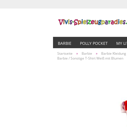
BARBIE
POLLY POCKET
MY L
Startseite
»
Barbie
»
Barbie Kleidung
Barbie / Sonstige T-Shirt Weiß mit Blumen