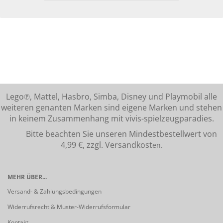
Lego℗, Mattel, Hasbro, Simba, Disney und Playmobil alle
weiteren genanten Marken sind eigene Marken und stehen
in keinem Zusammenhang mit vivis-spielzeugparadies.
Bitte beachten Sie unseren Mindestbestellwert von
4,99 €, zzgl. Versandkost
en.
MEHR ÜBER...
Versand- & Zahlungsbedingungen
Widerrufsrecht & Muster-Widerrufsformular
Kontakt