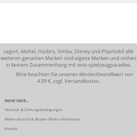
Lego℗, Mattel, Hasbro, Simba, Disney und Playmobil alle
weiteren genanten Marken sind eigene Marken und stehen
in keinem Zusammenhang mit vivis-spielzeugparadies.
Bitte beachten Sie unseren Mindestbestellwert von
4,99 €, zzgl. Versandkost
en.
MEHR ÜBER...
Versand- & Zahlungsbedingungen
Widerrufsrecht & Muster-Widerrufsformular
Kontakt