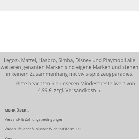
Lego℗, Mattel, Hasbro, Simba, Disney und Playmobil alle
weiteren genanten Marken sind eigene Marken und stehen
in keinem Zusammenhang mit vivis-spielzeugparadies.
Bitte beachten Sie unseren Mindestbestellwert von
4,99 €, zzgl. Versandkost
en.
MEHR ÜBER...
Versand- & Zahlungsbedingungen
Widerrufsrecht & Muster-Widerrufsformular
Kontakt