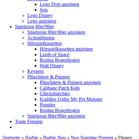
Lego Dots anzeigen
Sets
Lego Disney
Lego anzeigen
Spielzeug 80er/90er
Spielzeug 80er/90er anzeigen
Actionfiguren
Hörspielkassetten
Hörspielkassetten anzeigen
Lords of Space
Regina Regenbogen
Walt Disney
Keypers
Plüschtiere & Puppen
Plüschtiere & Puppen anzeigen
Cabbage Patch Kids
Glücksbärchies
Kuddlee Uglee My Pet Monster
Popples
Regina Regenbogen
Spielzeug 80er/90er anzeigen
Tonie Figuren
Startseite
»
Barbie
»
Barbie Neu
»
Neu Sonstige Puppen
»
Disney