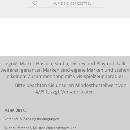
AUF DEN MERKZETTEL
Lego℗, Mattel, Hasbro, Simba, Disney und Playmobil alle
weiteren genanten Marken sind eigene Marken und stehen
in keinem Zusammenhang mit vivis-spielzeugparadies.
Bitte beachten Sie unseren Mindestbestellwert von
4,99 €, zzgl. Versandkost
en.
MEHR ÜBER...
Versand- & Zahlungsbedingungen
Widerrufsrecht & Muster-Widerrufsformular