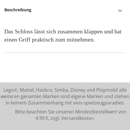
Beschreibung
Das Schloss lässt sich zusammen klappen und hat
einen Griff praktisch zum mitnehmen.
Lego℗, Mattel, Hasbro, Simba, Disney und Playmobil alle
weiteren genanten Marken sind eigene Marken und stehen
in keinem Zusammenhang mit vivis-spielzeugparadies.
Bitte beachten Sie unseren Mindestbestellwert von
4,99 €, zzgl. Versandkost
en.