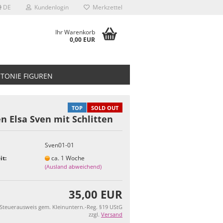
DE
Kundenlogin
Merkzettel
Ihr Warenkorb
0,00 EUR
TONIE FIGUREN
TOP
SOLD OUT
n Elsa Sven mit Schlitten
Sven01-01
it:
ca. 1 Woche
(Ausland abweichend)
35,00 EUR
 Steuerausweis gem. Kleinuntern.-Reg. §19 UStG
zzgl.
Versand