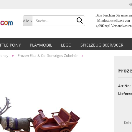
Bitte beachten Sie unseren
Sprache auswählen
Alle
Mindestbestellwert von
4,99
€
zzgl.Versandkosten
Lieferland
ITTLE PONY
PLAYMOBIL
LEGO
SPIELZEUG 80ER/90ER
isney
»
Frozen Elsa & Co. Sonstiges Zubehör
»
Froze
Art.Nr.:
Konto erstellen
Lieferze
Passwort vergessen?
Kein