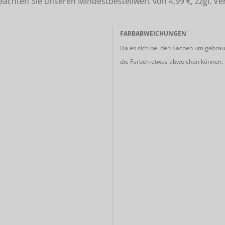
ten Sie unseren Mindestbestellwert von 4,99 €, zzgl. Ve
FARBABWEICHUNGEN
Da es sich bei den Sachen um gebrauc
die Farben etwas abweichen können.
r