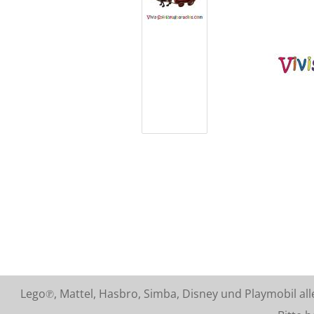
Lego℗, Mattel, Hasbro, Simba, Disney und Playmobil a