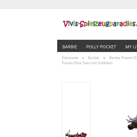
BARBIE
POLLY POCKET
MY L
Startseite
»
Barbie
»
Barbie Frozen D
Frozen Elsa Sven mit Schlitten