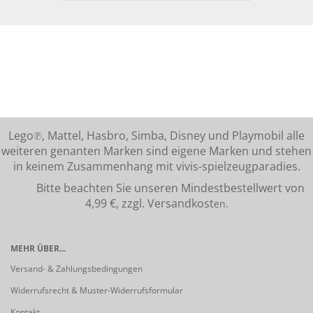
Lego℗, Mattel, Hasbro, Simba, Disney und Playmobil alle
weiteren genanten Marken sind eigene Marken und stehen
in keinem Zusammenhang mit vivis-spielzeugparadies.
Bitte beachten Sie unseren Mindestbestellwert von
4,99 €, zzgl. Versandkost
en.
MEHR ÜBER...
Versand- & Zahlungsbedingungen
Widerrufsrecht & Muster-Widerrufsformular
Kontakt