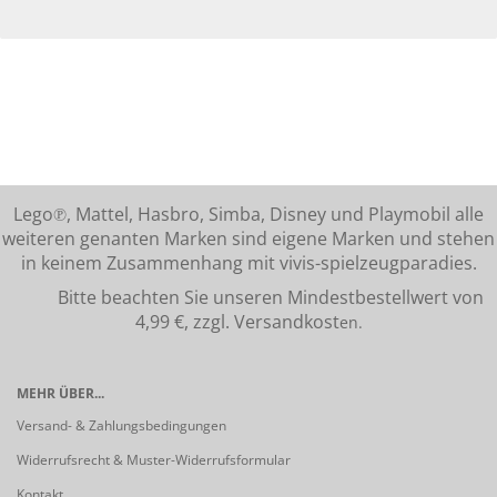
Lego℗, Mattel, Hasbro, Simba, Disney und Playmobil alle
weiteren genanten Marken sind eigene Marken und stehen
in keinem Zusammenhang mit vivis-spielzeugparadies.
Bitte beachten Sie unseren Mindestbestellwert von
4,99 €, zzgl. Versandkost
en.
MEHR ÜBER...
Versand- & Zahlungsbedingungen
Widerrufsrecht & Muster-Widerrufsformular
Kontakt