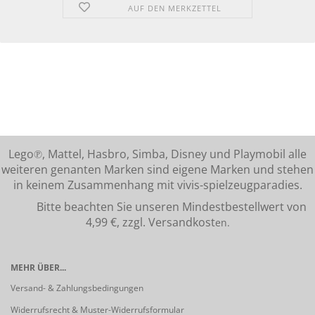
AUF DEN MERKZETTEL
Lego℗, Mattel, Hasbro, Simba, Disney und Playmobil alle
weiteren genanten Marken sind eigene Marken und stehen
in keinem Zusammenhang mit vivis-spielzeugparadies.
Bitte beachten Sie unseren Mindestbestellwert von
4,99 €, zzgl. Versandkost
en.
MEHR ÜBER...
Versand- & Zahlungsbedingungen
Widerrufsrecht & Muster-Widerrufsformular