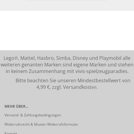
Lego℗, Mattel, Hasbro, Simba, Disney und Playmobil alle
weiteren genanten Marken sind eigene Marken und stehen
in keinem Zusammenhang mit vivis-spielzeugparadies.
Bitte beachten Sie unseren Mindestbestellwert von
4,99 €, zzgl. Versandkost
en.
MEHR ÜBER...
Versand- & Zahlungsbedingungen
Widerrufsrecht & Muster-Widerrufsformular
Kontakt