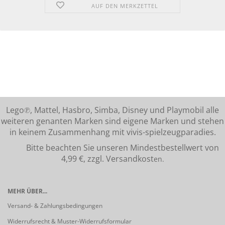
AUF DEN MERKZETTEL
Lego℗, Mattel, Hasbro, Simba, Disney und Playmobil alle
weiteren genanten Marken sind eigene Marken und stehen
in keinem Zusammenhang mit vivis-spielzeugparadies.
Bitte beachten Sie unseren Mindestbestellwert von
4,99 €, zzgl. Versandkost
en.
MEHR ÜBER...
Versand- & Zahlungsbedingungen
Widerrufsrecht & Muster-Widerrufsformular