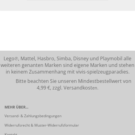
Lego℗, Mattel, Hasbro, Simba, Disney und Playmobil alle
weiteren genanten Marken sind eigene Marken und stehen
in keinem Zusammenhang mit vivis-spielzeugparadies.
Bitte beachten Sie unseren Mindestbestellwert von
4,99 €, zzgl. Versandkost
en.
MEHR ÜBER...
Versand- & Zahlungsbedingungen
Widerrufsrecht & Muster-Widerrufsformular
Kontakt