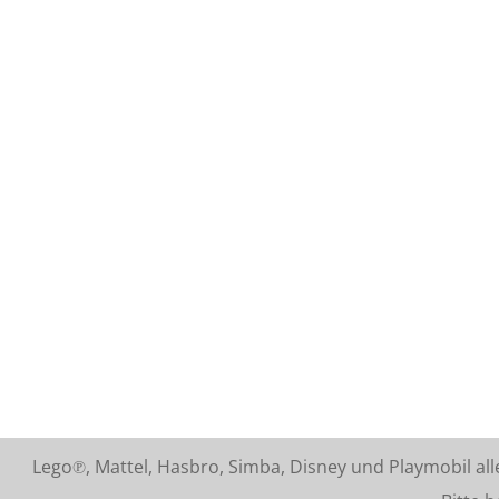
Lego℗, Mattel, Hasbro, Simba, Disney und Playmobil a