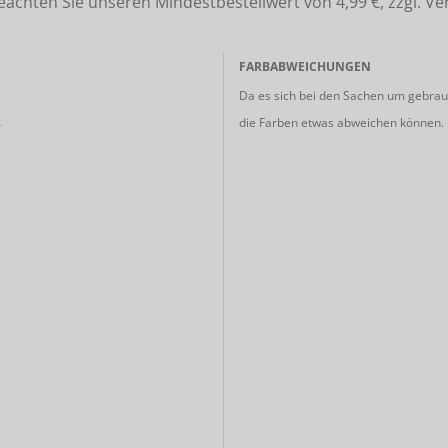
ten Sie unseren Mindestbestellwert von 4,99 €, zzgl. Ve
FARBABWEICHUNGEN
Da es sich bei den Sachen um gebrauc
die Farben etwas abweichen können.
r