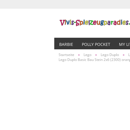
BARBIE
POLLY POCKET
MY L
Startseite
»
Lego
»
Lego Duplo
»
Lego Duplo Basic Bau Stein 2x6 (2300) oran