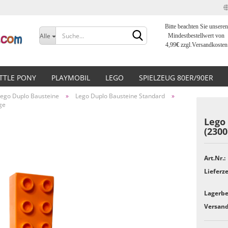
Bitte beachten Sie unseren
Sprache auswählen
Alle
Mindestbestellwert von
4,99
€
zzgl.Versandkosten
Lieferland
ITTLE PONY
PLAYMOBIL
LEGO
SPIELZEUG 80ER/90ER
Lego Duplo Bausteine
»
Lego Duplo Bausteine Standard
»
ge
Lego 
(2300
Konto erstellen
Art.Nr.:
Passwort vergessen?
Lieferze
Lagerbe
Versand