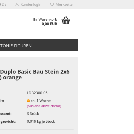
DE
Kundenlogin
Merkzettel
Ihr Warenkorb
0,00 EUR
TONIE FIGUREN
Duplo Basic Bau Stein 2x6
) orange
LDB2300-05
it:
ca. 1 Woche
(Ausland abweichend)
stand:
3
Stück
gewicht:
0.019
kg je Stück