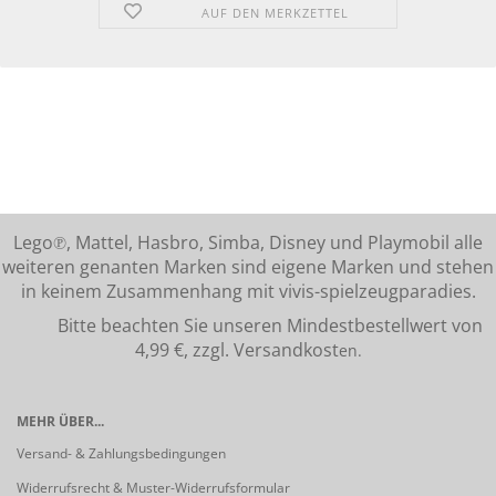
AUF DEN MERKZETTEL
Lego℗, Mattel, Hasbro, Simba, Disney und Playmobil alle
weiteren genanten Marken sind eigene Marken und stehen
in keinem Zusammenhang mit vivis-spielzeugparadies.
Bitte beachten Sie unseren Mindestbestellwert von
4,99 €, zzgl. Versandkost
en.
MEHR ÜBER...
Versand- & Zahlungsbedingungen
Widerrufsrecht & Muster-Widerrufsformular