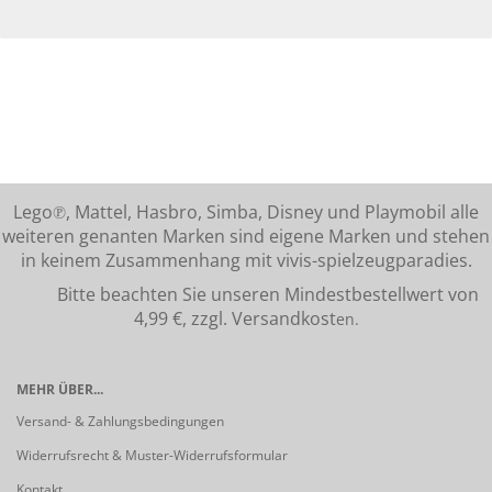
Lego℗, Mattel, Hasbro, Simba, Disney und Playmobil alle
weiteren genanten Marken sind eigene Marken und stehen
in keinem Zusammenhang mit vivis-spielzeugparadies.
Bitte beachten Sie unseren Mindestbestellwert von
4,99 €, zzgl. Versandkost
en.
MEHR ÜBER...
Versand- & Zahlungsbedingungen
Widerrufsrecht & Muster-Widerrufsformular
Kontakt